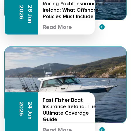
Racing Yacht Insurance in
6
2
8
J
u
n
2
0
2
Ireland: What Offshore
Policies Must Include
Read More
Fast Fisher Boat
6
2
4
J
u
n
2
0
2
Insurance Ireland: The
Ultimate Coverage
Guide
Read More