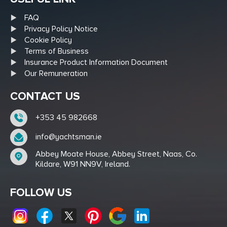
FAQ
Privacy Policy Notice
Cookie Policy
Terms of Business
Insurance Product Information Document
Our Remuneration
CONTACT US
+353 45 982668
info@yachtsman.ie
Abbey Moate House, Abbey Street, Naas, Co.
Kildare, W91 NN9V, Ireland.
FOLLOW US