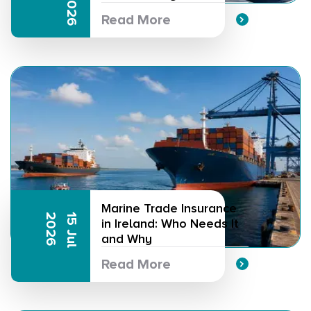
Read More
Marine Trade Insurance
6
1
5
J
u
l
2
0
2
in Ireland: Who Needs It
and Why
Read More