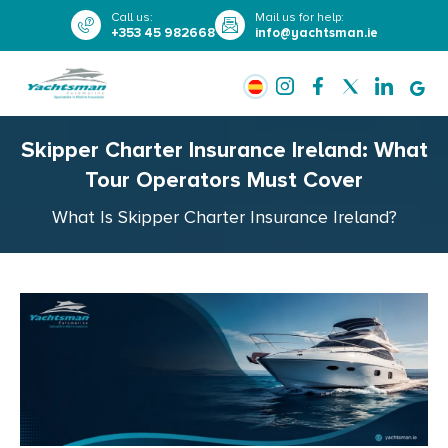
Call us
:
Mail us for help
:
+353 45 982668
info@yachtsman.ie
Skipper Charter Insurance Ireland: What
Tour Operators Must Cover
What Is Skipper Charter Insurance Ireland?